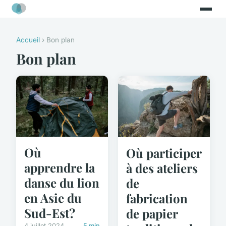
Accueil
› Bon plan
Bon plan
Où
Où participer
apprendre la
à des ateliers
danse du lion
de
en Asie du
fabrication
Sud-Est?
de papier
4 juillet 2024
5 min