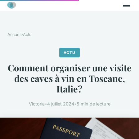
Accueil
›
Actu
ACTU
Comment organiser une visite
des caves à vin en Toscane,
Italie?
Victoria
•
4 juillet 2024
•
5 min de lecture